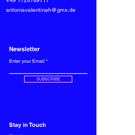
+49 1728169717
Detail darüber, was dich inspiriert hat, wie
antoniavalentinah@gmx.de
du vorgegangen bist und informiere deine
Besucher über Wissenswertes. Um
Projektbeschreibungen hinzuzufügen,
gehe zu „Projekte verwalten“.
Newsletter
Enter your Email
SUBSCRIBE
Stay in Touch