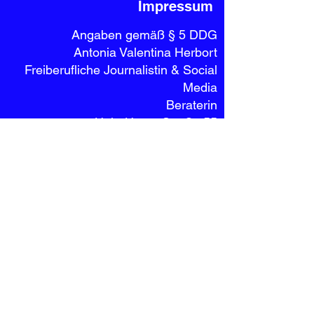
Impressum
Angaben gemäß § 5 DDG
Antonia Valentina Herbort
Freiberufliche Journalistin & Social
Media
Beraterin
Hein-Hoyer-Straße 55
20359 Hamburg
Bundesrepublik Deutschland
Kontakt
Telefon:
+49 15153568196
E-Mail:
antoniavalentinah@gmx.de
Umsatzsteuer-
Identifikationsnummer gemäß § 27
a Umsatzsteuergesetz:
DE353290380
Dieses Angebot richtet sich nur an