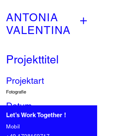
ANTONIA
VALENTINA
Projekttitel
Projektart
Fotografie
Datum
Let’s Work Together !
April 2023
Mobil
Hier kannst du dein Projekt beschreiben.
Gib einen kurzen Überblick oder gehe ins